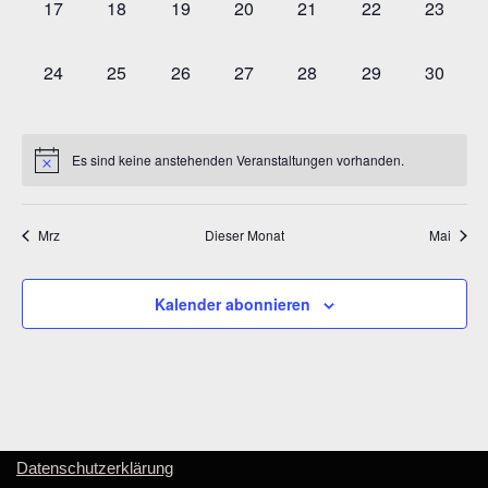
0
0
0
0
0
0
0
17
18
19
20
21
22
23
Veranstaltungen,
Veranstaltungen,
Veranstaltungen,
Veranstaltungen,
Veranstaltungen,
Veranstaltungen
Veranst
0
0
0
0
0
0
0
24
25
26
27
28
29
30
Veranstaltungen,
Veranstaltungen,
Veranstaltungen,
Veranstaltungen,
Veranstaltungen,
Veranstaltungen
Veranst
Es sind keine anstehenden Veranstaltungen vorhanden.
Mrz
Dieser Monat
Mai
Kalender abonnieren
Datenschutzerklärung