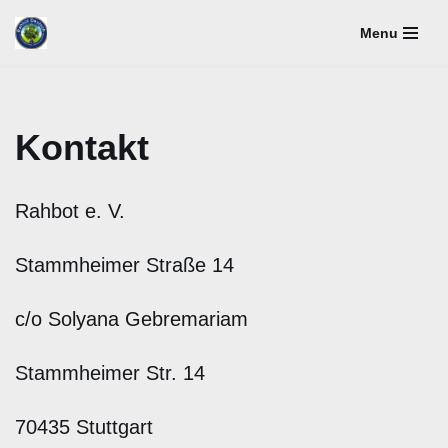
Rahbot e. V.
Menu
Zum
Inhalt
springen
Kontakt
Rahbot e. V.
Stammheimer Straße 14
c/o Solyana Gebremariam
Stammheimer Str. 14
70435 Stuttgart